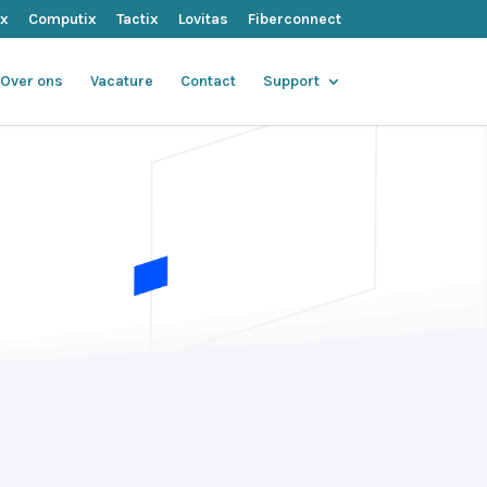
ix
Computix
Tactix
Lovitas
Fiberconnect
Over ons
Vacature
Contact
Support