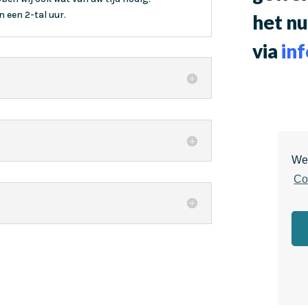
 een 2-tal uur.
het 
via
in
We 
Co