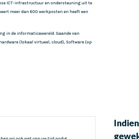
kse ICT-infrastructuur en ondersteuning uit te
eheert meer dan 600 werkposten en heeft een
ring in de informaticawereld. Gaande van
ardware (lokaal virtueel, cloud), Software (op
.
Indien
gewekt
en wij ook wat van uw tijd nodig.