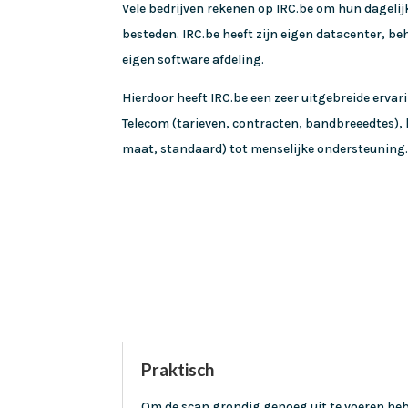
Vele bedrijven rekenen op IRC.be om hun dagelij
besteden. IRC.be heeft zijn eigen datacenter, b
eigen software afdeling.
Hierdoor heeft IRC.be een zeer uitgebreide erva
Telecom (tarieven, contracten, bandbreeedtes), h
maat, standaard) tot menselijke ondersteuning
Praktisch
Om de scan grondig genoeg uit te voeren hebb